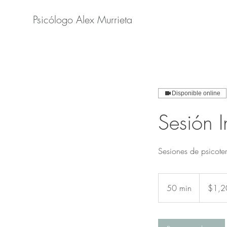
Psicólogo Alex Murrieta
Disponible online
Sesión I
Sesiones de psicote
1,200
pesos
50 min
5
$1,2
mexicanos
0
m