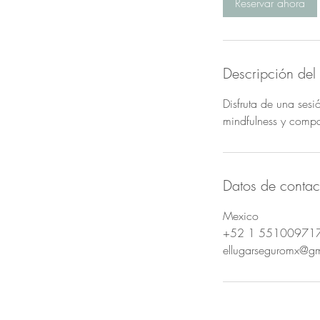
Reservar ahora
i
n
Descripción del 
Disfruta de una ses
mindfulness y compas
Datos de contac
Mexico
+52 1 55100971
ellugarseguromx@g